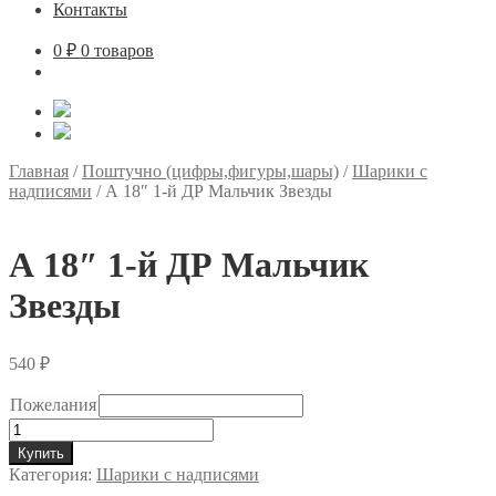
Контакты
0
₽
0 товаров
Главная
/
Поштучно (цифры,фигуры,шары)
/
Шарики с
надписями
/
А 18″ 1-й ДР Мальчик Звезды
А 18″ 1-й ДР Мальчик
Звезды
540
₽
Пожелания
Количество
товара
Купить
А
Категория:
Шарики с надписями
18"