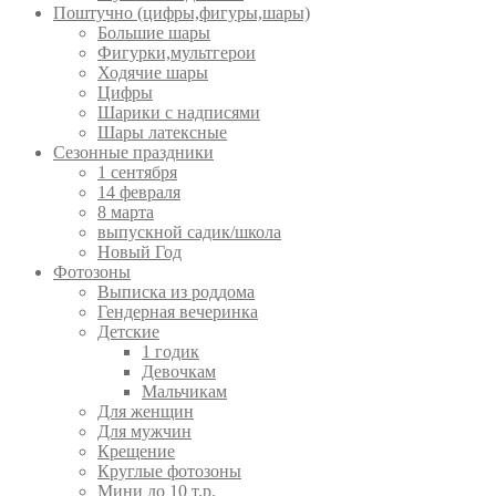
Поштучно (цифры,фигуры,шары)
Большие шары
Фигурки,мультгерои
Ходячие шары
Цифры
Шарики с надписями
Шары латексные
Сезонные праздники
1 сентября
14 февраля
8 марта
выпускной садик/школа
Новый Год
Фотозоны
Выписка из роддома
Гендерная вечеринка
Детские
1 годик
Девочкам
Мальчикам
Для женщин
Для мужчин
Крещение
Круглые фотозоны
Мини до 10 т.р.