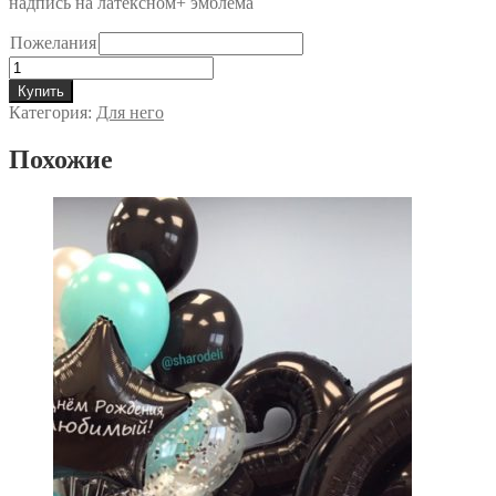
надпись на латексном+ эмблема
Пожелания
Количество
товара
Купить
Сет
Категория:
Для него
№007
Похожие