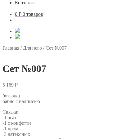
Контакты
0
₽
0 товаров
Главная
/
Для него
/
Сет №007
Сет №007
5 169
₽
бутылка
баблс с надписью
Связка:
-1 агат
-1 с конфетти
-1 хром
-3 латексных