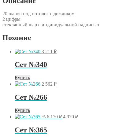
Описание
20 шаров под потолок с дождиком
2 цифры
стеклянный шар с индивидуальной надписью
Похожие
3 211
₽
Сет №340
Купить
2 562
₽
Сет №266
Купить
Первоначальная
Текущая
%
6 170
₽
4 970
₽
цена
цена:
составляла
4
Сет №365
6
970 ₽.