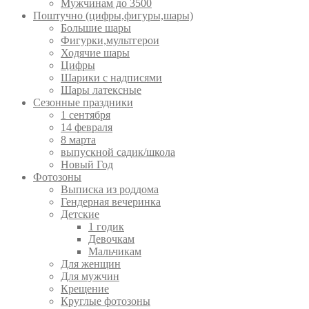
Мужчинам до 3500
Поштучно (цифры,фигуры,шары)
Большие шары
Фигурки,мультгерои
Ходячие шары
Цифры
Шарики с надписями
Шары латексные
Сезонные праздники
1 сентября
14 февраля
8 марта
выпускной садик/школа
Новый Год
Фотозоны
Выписка из роддома
Гендерная вечеринка
Детские
1 годик
Девочкам
Мальчикам
Для женщин
Для мужчин
Крещение
Круглые фотозоны