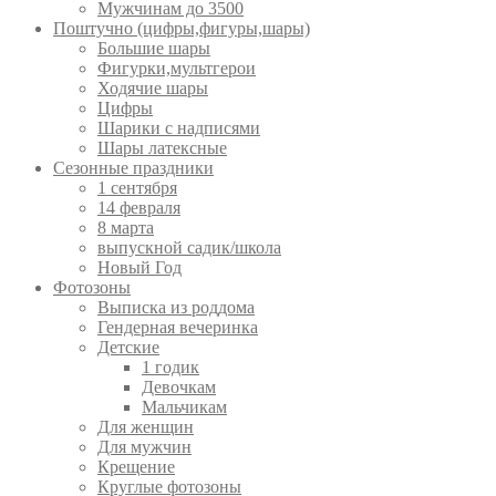
Мужчинам до 3500
Поштучно (цифры,фигуры,шары)
Большие шары
Фигурки,мультгерои
Ходячие шары
Цифры
Шарики с надписями
Шары латексные
Сезонные праздники
1 сентября
14 февраля
8 марта
выпускной садик/школа
Новый Год
Фотозоны
Выписка из роддома
Гендерная вечеринка
Детские
1 годик
Девочкам
Мальчикам
Для женщин
Для мужчин
Крещение
Круглые фотозоны