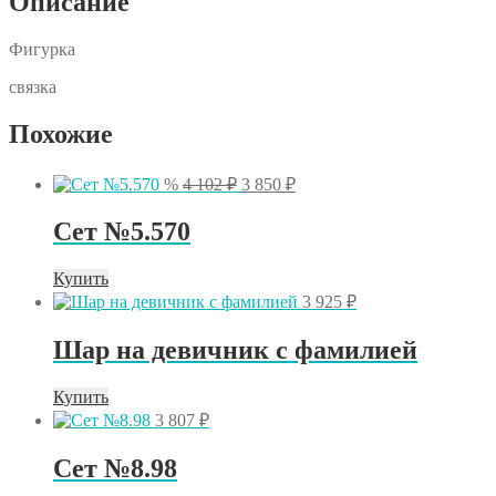
Описание
Фигурка
связка
Похожие
Первоначальная
Текущая
%
4 102
₽
3 850
₽
цена
цена:
составляла
3
Сет №5.570
4
850 ₽.
102 ₽.
Купить
3 925
₽
Шар на девичник с фамилией
Купить
3 807
₽
Сет №8.98