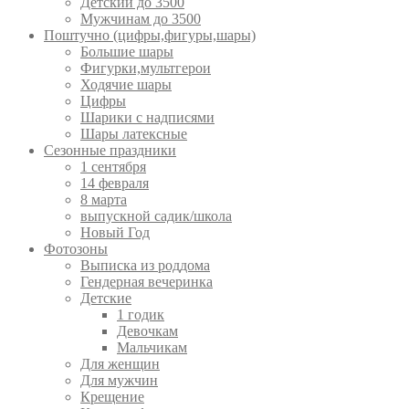
Детский до 3500
Мужчинам до 3500
Поштучно (цифры,фигуры,шары)
Большие шары
Фигурки,мультгерои
Ходячие шары
Цифры
Шарики с надписями
Шары латексные
Сезонные праздники
1 сентября
14 февраля
8 марта
выпускной садик/школа
Новый Год
Фотозоны
Выписка из роддома
Гендерная вечеринка
Детские
1 годик
Девочкам
Мальчикам
Для женщин
Для мужчин
Крещение