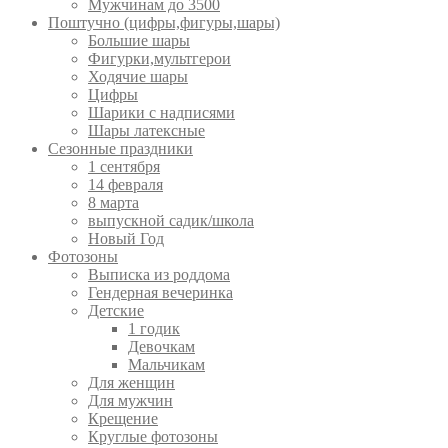
Мужчинам до 3500
Поштучно (цифры,фигуры,шары)
Большие шары
Фигурки,мультгерои
Ходячие шары
Цифры
Шарики с надписями
Шары латексные
Сезонные праздники
1 сентября
14 февраля
8 марта
выпускной садик/школа
Новый Год
Фотозоны
Выписка из роддома
Гендерная вечеринка
Детские
1 годик
Девочкам
Мальчикам
Для женщин
Для мужчин
Крещение
Круглые фотозоны