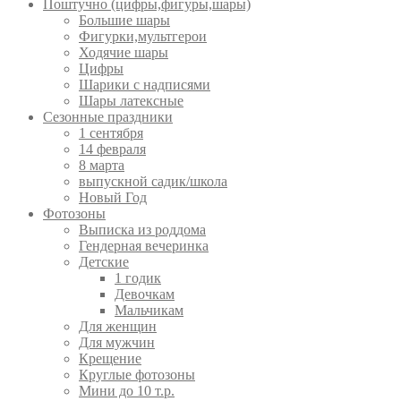
Поштучно (цифры,фигуры,шары)
Большие шары
Фигурки,мультгерои
Ходячие шары
Цифры
Шарики с надписями
Шары латексные
Сезонные праздники
1 сентября
14 февраля
8 марта
выпускной садик/школа
Новый Год
Фотозоны
Выписка из роддома
Гендерная вечеринка
Детские
1 годик
Девочкам
Мальчикам
Для женщин
Для мужчин
Крещение
Круглые фотозоны
Мини до 10 т.р.