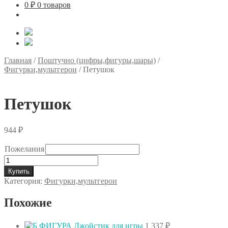
0
₽
0 товаров
Главная
/
Поштучно (цифры,фигуры,шары)
/
Фигурки,мультгерои
/
Петушок
Петушок
944
₽
Пожелания
Количество
товара
Купить
Петушок
Категория:
Фигурки,мультгерои
Похожие
1 337
₽