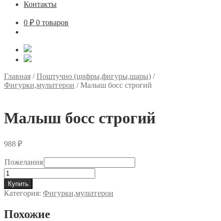
Контакты
0
₽
0 товаров
Главная
/
Поштучно (цифры,фигуры,шары)
/
Фигурки,мультгерои
/
Малыш босс строгий
Малыш босс строгий
988
₽
Пожелания
Количество
товара
Купить
Малыш
Категория:
Фигурки,мультгерои
босс
строгий
Похожие