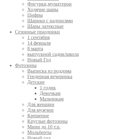
Фигурки,мультгерои
Ходячие шары
Цифры
Шарики с надписями
Шары латексные
Сезонные праздники
1 сентября
14 февраля
8 марта
выпускной садик/школа
Новый Год
Фотозоны
Выписка из роддома
Гендерная вечеринка
Детские
1 годик
Девочкам
Мальчикам
Для женщин
Для мужчин
Крещение
Круглые фотозоны
Мини до 10 т.р.
Мольберты
Новый год