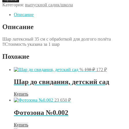
шары
Категория:
выпускной садик/школа
до
свидания,
Описание
детский
сад
Описание
2
Шар латексный 35 см с обработкой для долгого полёта
‼️Стоимость указана за 1 шар
Похожие
Первоначальная
Текущая
%
198
₽
172
₽
цена
цена:
составляла
172 ₽.
Шар до свидания, детский сад
198 ₽.
Купить
23 650
₽
Фотозона №0.002
Купить