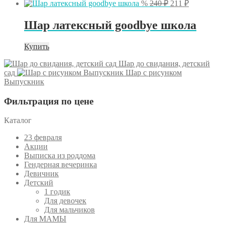
Первоначальна
Текущая
%
240
₽
211
₽
цена
цена:
составляла
211 ₽.
Шар латексный goodbye школа
240 ₽.
Купить
Шар до свидания, детский
сад
Шар с рисунком
Выпускник
Фильтрация по цене
Каталог
23 февраля
Акции
Выписка из роддома
Гендерная вечеринка
Девичник
Детский
1 годик
Для девочек
Для мальчиков
Для МАМЫ