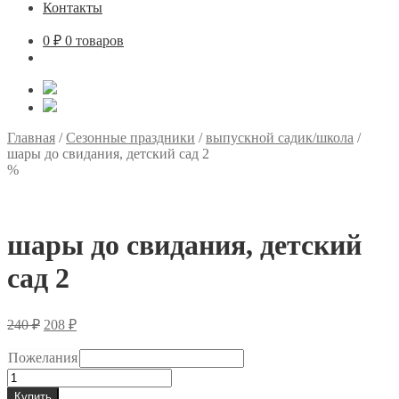
Контакты
0
₽
0 товаров
Главная
/
Сезонные праздники
/
выпускной садик/школа
/
шары до свидания, детский сад 2
%
шары до свидания, детский
сад 2
Первоначальная
Текущая
240
₽
208
₽
цена
цена:
составляла
208 ₽.
Пожелания
240 ₽.
Количество
товара
Купить